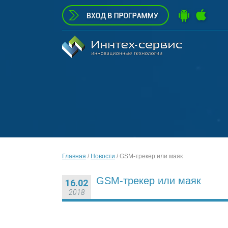
Главная
/
Новости
/
GSM-трекер или маяк
GSM-трекер или маяк
16.02
2018