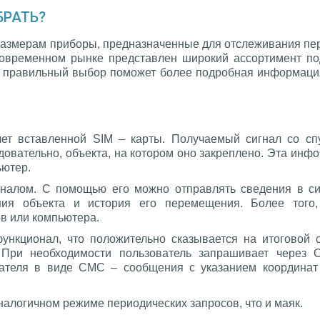
БРАТЬ?
размерам приборы, предназначенные для отслеживания пер
 современном рынке представлен широкий ассортимент п
ь правильный выбор поможет более подробная информация 
чет вставленной SIM – карты. Получаемый сигнал со сп
довательно, объекта, на котором оно закреплено. Эта ин
ьютер.
налом. С помощью его можно отправлять сведения в си
ния объекта и история его перемещения. Более того,
ов или компьютера.
ункционал, что положительно сказывается на итоговой с
. При необходимости пользователь запрашивает чере
ателя в виде СМС – сообщения с указанием координат 
налогичном режиме периодических запросов, что и маяк.