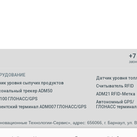
+7
звон
РУДОВАНИЕ
Датчик уровня топ
ик уровня сыпучих продуктов
Считыватель RFID
сональный трекер ADM50
ADM21 RFID-Метка
100 ГЛОНАСС/GPS
Автономный GPS/
нентский терминал ADM007 ГЛОНАСС/GPS
ГЛОНАСС терминал
вационные Технологии-Сервис», адрес: 656066, г. Барнаул, ул. Вл