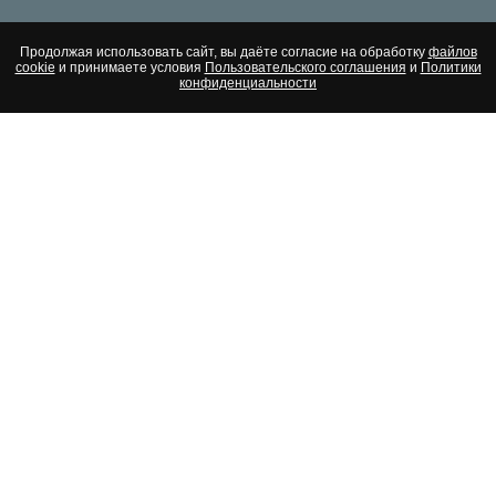
Продолжая использовать сайт, вы даёте согласие на обработку
файлов
cookie
и принимаете условия
Пользовательского соглашения
и
Политики
конфиденциальности